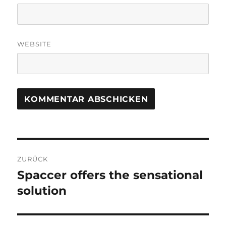
WEBSITE
Beitragsnavigation
ZURÜCK
Spaccer offers the sensational
Vorheriger
Beitrag:
solution