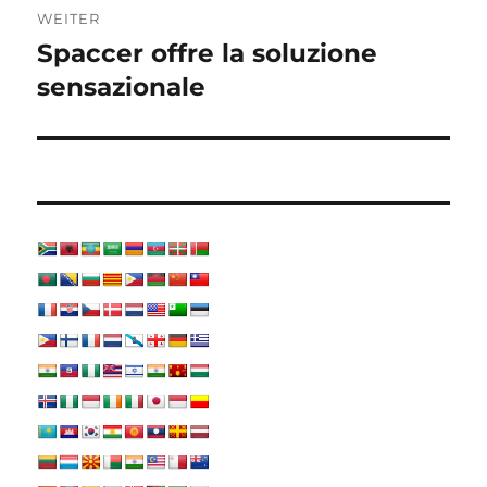
WEITER
Spaccer offre la soluzione
Nächster
Beitrag:
sensazionale