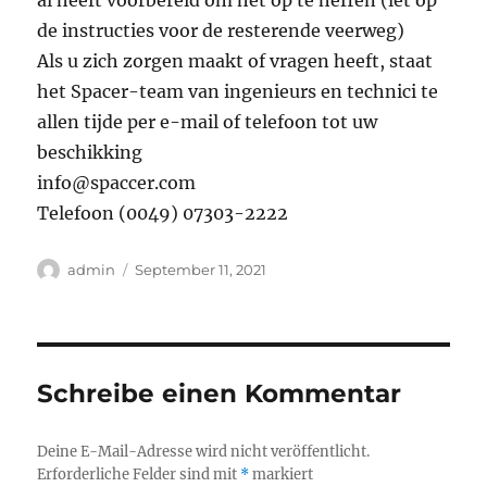
al heeft voorbereid om het op te heffen (let op
de instructies voor de resterende veerweg)
Als u zich zorgen maakt of vragen heeft, staat
het Spacer-team van ingenieurs en technici te
allen tijde per e-mail of telefoon tot uw
beschikking
info@spaccer.com
Telefoon (0049) 07303-2222
Autor
Veröffentlicht
admin
September 11, 2021
am
Schreibe einen Kommentar
Deine E-Mail-Adresse wird nicht veröffentlicht.
Erforderliche Felder sind mit
*
markiert