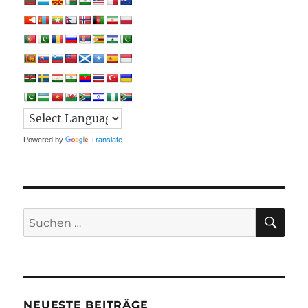
Powered by
Translate
SU
Suchen
nach:
NEUESTE BEITRÄGE