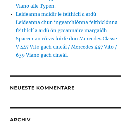
Viano alle Typen.
Leideanna maidir le feithiclí a ardú
Leideanna chun ingearchlónna feithiclónna
feithiclí a ardú ón gceannaire margaidh
Spaccer an córas foirfe don Mercedes Classe
V 447 Vito gach cineál / Mercedes 447 Vito /
639 Viano gach cineál.
NEUESTE KOMMENTARE
ARCHIV