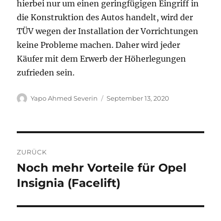
hierbei nur um einen geringfügigen Eingriff in
die Konstruktion des Autos handelt, wird der
TÜV wegen der Installation der Vorrichtungen
keine Probleme machen. Daher wird jeder
Käufer mit dem Erwerb der Höherlegungen
zufrieden sein.
Autor
Veröffentlicht
Yapo Ahmed Severin
September 13, 2020
am
Beitragsnavigation
ZURÜCK
Noch mehr Vorteile für Opel
Vorheriger
Beitrag:
Insignia (Facelift)