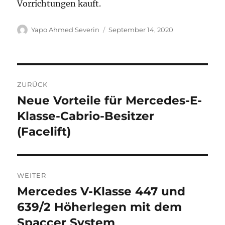
Vorrichtungen kauft.
Autor
Veröffentlicht
Yapo Ahmed Severin
September 14, 2020
am
Beitragsnavigation
ZURÜCK
Neue Vorteile für Mercedes-E-
Vorheriger
Beitrag:
Klasse-Cabrio-Besitzer
(Facelift)
WEITER
Mercedes V-Klasse 447 und
Nächster
Beitrag:
639/2 Höherlegen mit dem
Spaccer System