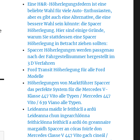
Eine H&R-Höherlegungsfedern ist eine
beliebte Wahl für viele Auto-Enthusiasten,
aber es gibt auch eine Alternative, die eine
bessere Wahl sein könnte: die Spacer
e
Höherlegung. Hier sind einige Gründe,
warum Sie stattdessen eine Spacer
Höherlegung in Betracht ziehen sollten:
Spaccer Höherlegungen werden passgenau
nach der Fahrgestellnummer hergestellt im
3 D Verfahren
Ford Transit Höherlegung für alle Ford
Modelle
Höherlegungen von Marktführer Spaccer
das perfekte System für die Mercedes V-
Klasse 447 Vito alle Typen / Mercedes 447
Vito / 639 Viano alle Typen.
Leideanna maidir le feithiclí a ardú
Leideanna chun ingearchlónna
feithiclónna feithiclí a ardú ón gceannaire
margaidh Spaccer an córas foirfe don
Mercedes Classe V 447 Vito gach cineál /