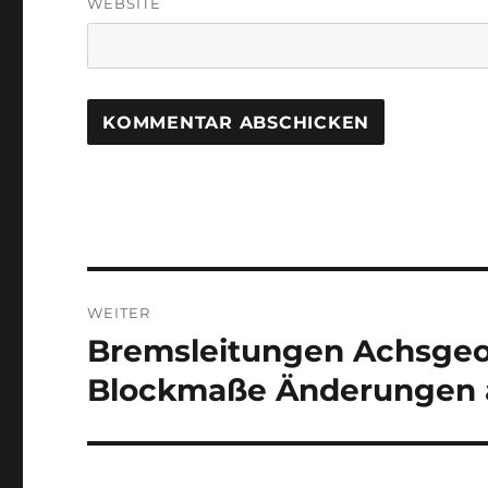
WEBSITE
Beitragsnavigation
WEITER
Bremsleitungen Achsge
Nächster
Beitrag:
Blockmaße Änderungen 