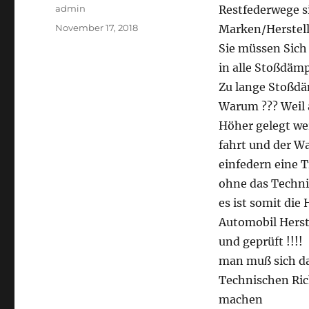
Autor
admin
Restfederwege si
Veröffentlicht
November 17, 2018
Marken/Herstell
am
Sie müssen Sich 
in alle Stoßdäm
Zu lange Stoßd
Warum ??? Weil a
Höher gelegt we
fahrt und der Wa
einfedern eine 
ohne das Techni
es ist somit di
Automobil Herst
und geprüft !!!!
man muß sich da
Technischen Ri
machen