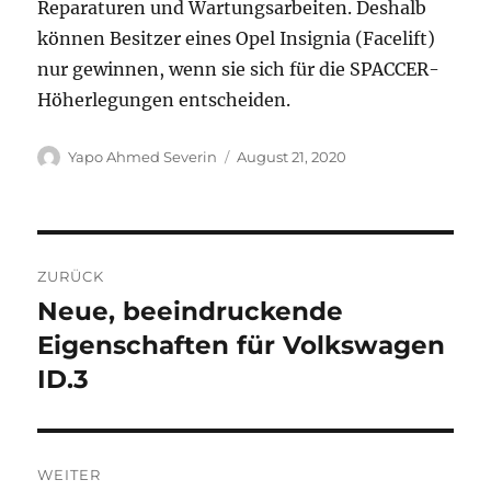
Reparaturen und Wartungsarbeiten. Deshalb
können Besitzer eines Opel Insignia (Facelift)
nur gewinnen, wenn sie sich für die SPACCER-
Höherlegungen entscheiden.
Autor
Veröffentlicht
Yapo Ahmed Severin
August 21, 2020
am
Beitragsnavigation
ZURÜCK
Neue, beeindruckende
Vorheriger
Beitrag:
Eigenschaften für Volkswagen
ID.3
WEITER