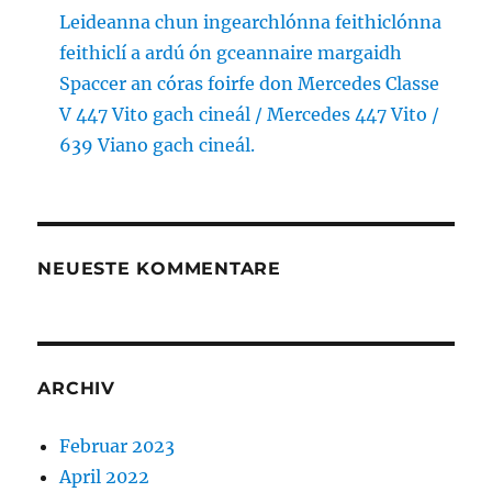
Leideanna chun ingearchlónna feithiclónna
feithiclí a ardú ón gceannaire margaidh
Spaccer an córas foirfe don Mercedes Classe
V 447 Vito gach cineál / Mercedes 447 Vito /
639 Viano gach cineál.
NEUESTE KOMMENTARE
ARCHIV
Februar 2023
April 2022