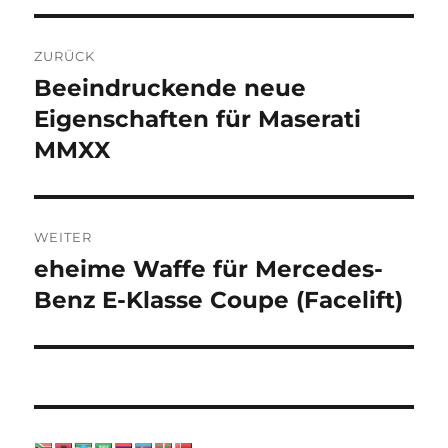
Beitragsnavigation
ZURÜCK
Beeindruckende neue
Vorheriger
Beitrag:
Eigenschaften für Maserati
MMXX
WEITER
eheime Waffe für Mercedes-
Nächster
Beitrag:
Benz E-Klasse Coupe (Facelift)