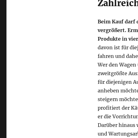
Zahlreic
Beim Kauf darf 
vergrößert. Ermö
Produkte in vie
davon ist für d
fahren und dahe
Wer den Wagen u
zweitgrößte Ausf
für diejenigen A
anheben möchten
steigern möchte,
profitiert der K
er die Vorrichtu
Darüber hinaus w
und Wartungsarb