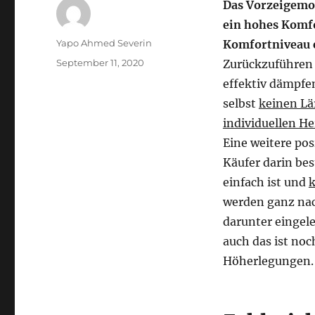
Das Vorzeigemod
ein hohes Komf
Autor
Yapo Ahmed Severin
Komfortniveau e
Veröffentlicht
September 11, 2020
Zurückzuführen i
am
effektiv dämpfen
selbst
keinen L
individuellen He
Eine weitere po
Käufer darin be
einfach ist und
k
werden ganz nac
darunter eingele
auch das ist noc
Höherlegungen.