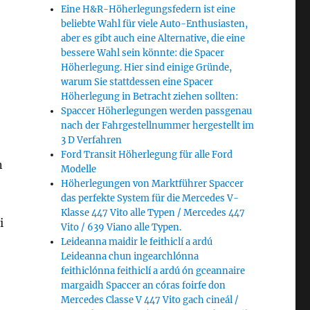
Eine H&R-Höherlegungsfedern ist eine
beliebte Wahl für viele Auto-Enthusiasten,
aber es gibt auch eine Alternative, die eine
bessere Wahl sein könnte: die Spacer
Höherlegung. Hier sind einige Gründe,
warum Sie stattdessen eine Spacer
Höherlegung in Betracht ziehen sollten:
Spaccer Höherlegungen werden passgenau
nach der Fahrgestellnummer hergestellt im
3 D Verfahren
Ford Transit Höherlegung für alle Ford
n
Modelle
Höherlegungen von Marktführer Spaccer
das perfekte System für die Mercedes V-
Klasse 447 Vito alle Typen / Mercedes 447
i
Vito / 639 Viano alle Typen.
Leideanna maidir le feithiclí a ardú
Leideanna chun ingearchlónna
feithiclónna feithiclí a ardú ón gceannaire
margaidh Spaccer an córas foirfe don
Mercedes Classe V 447 Vito gach cineál /