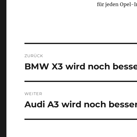
für jeden Opel-
Beitragsnavigation
ZURÜCK
BMW X3 wird noch bess
Vorheriger
Beitrag:
WEITER
Audi A3 wird noch besse
Nächster
Beitrag: