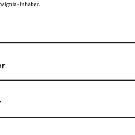
Insignia-Inhaber.
er
r