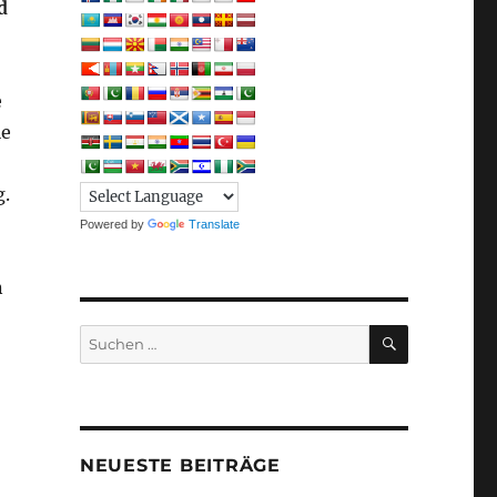
d
e
ie
g.
Powered by
Translate
n
SUCHEN
Suchen
nach:
NEUESTE BEITRÄGE