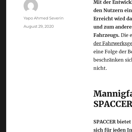
Mit der Entwick
den Nutzern ein
Autor
Yapo Ahmed Severin
Erreicht wird d
Veröffentlicht
August 29, 2020
und zum anderen
am
Fahrzeugs.
Die e
der Fahrwerksg
eine Folge der B
beschränken sic
nicht.
Mannigfa
SPACCER
SPACCER bietet 
sich für jeden I