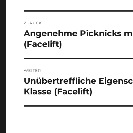
Beitragsnavigation
ZURÜCK
Angenehme Picknicks mi
Vorheriger
Beitrag:
(Facelift)
WEITER
Unübertreffliche Eigens
Nächster
Beitrag:
Klasse (Facelift)