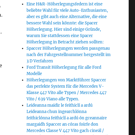
Eine H&R-Höherlegungsfedern ist eine
o
beliebte Wahl für viele Auto-Enthusiasten,
.
aber es gibt auch eine Alternative, die eine
bessere Wahl sein könnte: die Spacer
Höherlegung. Hier sind einige Gründe,
.
warum Sie stattdessen eine Spacer
Höherlegung in Betracht ziehen sollten:
Spaccer Höherlegungen werden passgenau
nach der Fahrgestellnummer hergestellt im
3 D Verfahren
e
Ford Transit Höherlegung für alle Ford
Modelle
Höherlegungen von Marktführer Spaccer
das perfekte System für die Mercedes V-
Klasse 447 Vito alle Typen / Mercedes 447
Vito / 639 Viano alle Typen.
Leideanna maidir le feithiclí a ardú
Leideanna chun ingearchlónna
feithiclónna feithiclí a ardú ón gceannaire
margaidh Spaccer an córas foirfe don
Mercedes Classe V 447 Vito gach cineál /