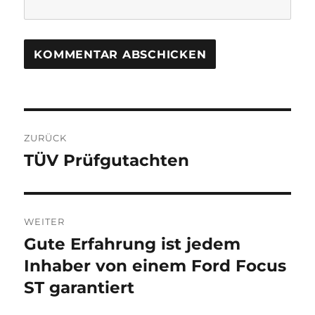
Beitragsnavigation
ZURÜCK
TÜV Prüfgutachten
Vorheriger
Beitrag:
WEITER
Gute Erfahrung ist jedem
Nächster
Beitrag:
Inhaber von einem Ford Focus
ST garantiert