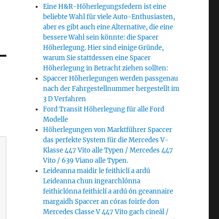
Eine H&R-Höherlegungsfedern ist eine
beliebte Wahl für viele Auto-Enthusiasten,
aber es gibt auch eine Alternative, die eine
bessere Wahl sein könnte: die Spacer
Höherlegung. Hier sind einige Gründe,
warum Sie stattdessen eine Spacer
Höherlegung in Betracht ziehen sollten:
Spaccer Höherlegungen werden passgenau
nach der Fahrgestellnummer hergestellt im
3 D Verfahren
Ford Transit Höherlegung für alle Ford
Modelle
Höherlegungen von Marktführer Spaccer
das perfekte System für die Mercedes V-
Klasse 447 Vito alle Typen / Mercedes 447
Vito / 639 Viano alle Typen.
Leideanna maidir le feithiclí a ardú
Leideanna chun ingearchlónna
feithiclónna feithiclí a ardú ón gceannaire
margaidh Spaccer an córas foirfe don
Mercedes Classe V 447 Vito gach cineál /