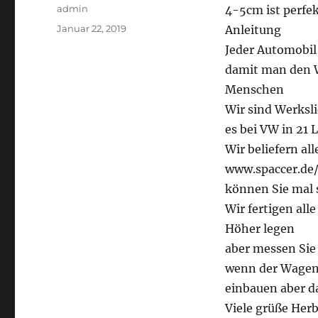
Autor
admin
4-5cm ist perfe
Veröffentlicht
Januar 22, 2019
Anleitung
am
Jeder Automobil
damit man den W
Menschen
Wir sind Werksl
es bei VW in 21
Wir beliefern all
www.spaccer.de/
können Sie mal
Wir fertigen all
Höher legen
aber messen Sie
wenn der Wagen 
einbauen aber d
Viele grüße Herb