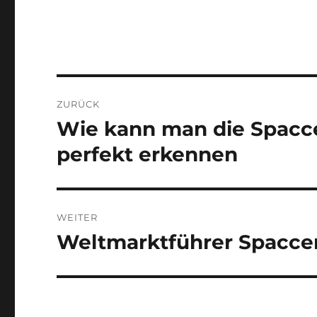
Beitragsnavigation
ZURÜCK
Wie kann man die Spacc
Vorheriger
Beitrag:
perfekt erkennen
WEITER
Weltmarktführer Spaccer 
Nächster
Beitrag: