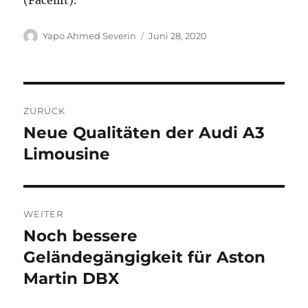
(Facelift).
Autor
Veröffentlicht
Yapo Ahmed Severin
Juni 28, 2020
am
Beitragsnavigation
ZURÜCK
Neue Qualitäten der Audi A3
Vorheriger
Beitrag:
Limousine
WEITER
Noch bessere
Nächster
Beitrag:
Geländegängigkeit für Aston
Martin DBX