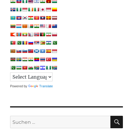
Powered by
Translate
SU
Suchen
nach: