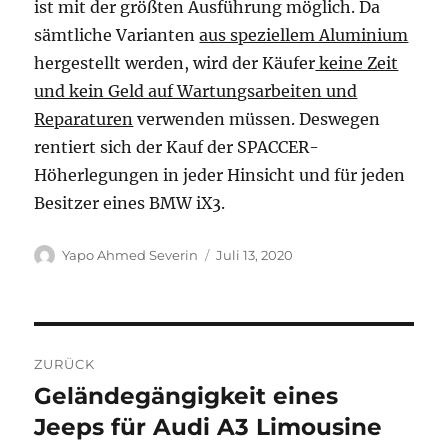
ist mit der größten Ausführung möglich. Da
sämtliche Varianten
aus speziellem Aluminium
hergestellt werden, wird der Käufer
keine Zeit
und kein Geld auf Wartungsarbeiten und
Reparaturen
verwenden müssen. Deswegen
rentiert sich der Kauf der SPACCER-
Höherlegungen in jeder Hinsicht und für jeden
Besitzer eines BMW iX3.
Autor
Veröffentlicht
Yapo Ahmed Severin
Juli 13, 2020
am
Beitragsnavigation
ZURÜCK
Geländegängigkeit eines
Vorheriger
Beitrag:
Jeeps für Audi A3 Limousine