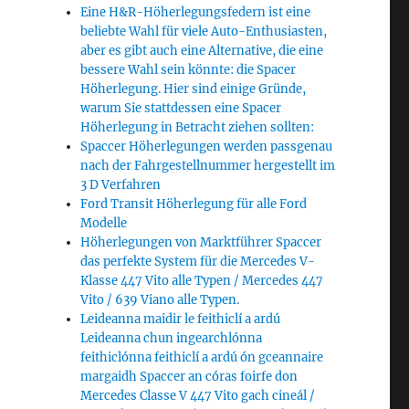
Eine H&R-Höherlegungsfedern ist eine
beliebte Wahl für viele Auto-Enthusiasten,
aber es gibt auch eine Alternative, die eine
bessere Wahl sein könnte: die Spacer
Höherlegung. Hier sind einige Gründe,
warum Sie stattdessen eine Spacer
Höherlegung in Betracht ziehen sollten:
Spaccer Höherlegungen werden passgenau
nach der Fahrgestellnummer hergestellt im
3 D Verfahren
Ford Transit Höherlegung für alle Ford
Modelle
Höherlegungen von Marktführer Spaccer
das perfekte System für die Mercedes V-
Klasse 447 Vito alle Typen / Mercedes 447
Vito / 639 Viano alle Typen.
Leideanna maidir le feithiclí a ardú
Leideanna chun ingearchlónna
feithiclónna feithiclí a ardú ón gceannaire
margaidh Spaccer an córas foirfe don
Mercedes Classe V 447 Vito gach cineál /