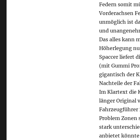
Federn somit mü
Vorderachsen Fe
unmöglich ist d
und unangenehm
Das alles kann m
Höherlegung nur
Spaccer liefer
(mit Gummi Profil
gigantisch der 
Nachteile der F
Im Klartext die
länger Original
Fahrzeugführer 
Problem Zonen s
stark unterschi
anbietet könnte 