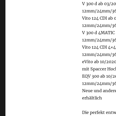
V 300 d ab 03/2
12mm/24mm/36m
Vito 124 CDI ab
12mm/24mm/36m
V 300 d 4MATIC
12mm/24mm/36m
Vito 124 CDI 4×
12mm/24mm/36m
eVito ab 10/2
mit Spaccer Ho
EQV 300 ab 10/2
12mm/24mm/36m
Neue und andere
erhältlich
Die perfekt ent