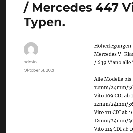
/ Mercedes 447 Vi
Typen.
Höherlegungen v
Mercedes V-Klas
Autor
admin
/ 639 Viano alle
Veröffentlicht
Oktober 31, 2021
am
Alle Modelle bi
12mm/24mm/36m
Vito 109 CDI ab
12mm/24mm/36m
Vito 111 CDI ab
12mm/24mm/36m
Vito 114 CDI ab 