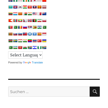
Powered by
Translate
SU
Suchen
nach: