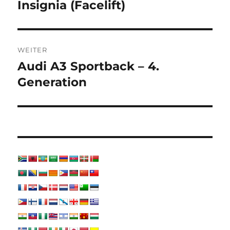
Insignia (Facelift)
WEITER
Audi A3 Sportback – 4.
Nächster
Beitrag:
Generation