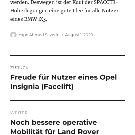
werden. Deswegen ist der Kauf der SPACCER-
Höherlegungen eine gute Idee für alle Nutzer
eines BMW iX3.
Autor
Veröffentlicht
Yapo Ahmed Severin
August 1, 2020
am
Beitragsnavigation
ZURÜCK
Freude für Nutzer eines Opel
Vorheriger
Beitrag:
Insignia (Facelift)
WEITER
Noch bessere operative
Nächster
Beitrag:
Mobilität für Land Rover